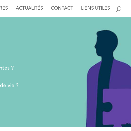
RES
ACTUALITÉS
CONTACT
LIENS UTILES
ntes ?
de vie ?